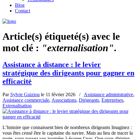
Blog
Contact
Article(s) étiqueté(s) avec le
mot clé :
"externalisation"
.
Assistance à distance : le levier
stratégique des dirigeants pour gagner en
efficacité
Par
Sylvie Guiziou
le
11 février 2026
/
Assistance administrative
,
Assistance commerciale
,
Associations
,
Dirigeants
,
Entreprises
,
Externalisation
L’histoire que connaissent bien de nombreux dirigeants Imaginez :
vous êtes censé être le capitaine du navire. Mais au lieu de tracer la
route, vous passez vos journées à écoper l’eau. Que vous dirigiez