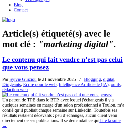
Blog
Contact
Article(s) étiqueté(s) avec le
mot clé :
"marketing digital"
.
Le contenu qui fait vendre n’est pas celui
que vous pensez
Par
Sylvie Guiziou
le
21 novembre 2025
/
Blogging
,
digital
,
Dirigeants
,
Ecrire pour le web
,
Intelligence Artificielle (IA)
,
outils
,
rédaction web
Un patron de TPE dans le BTP, avec lequel j'échangeais il y a
quelques semaines en marge d'un salon professionnel à Toulon, m’a
confié qu’il publiait chaque semaine sur LinkedIn. Toutefois ses
résultats restaient décevants : peu d’échanges, aucun client venu
directement de ses publications. Il se demandait ce qui
Lire la suite
→