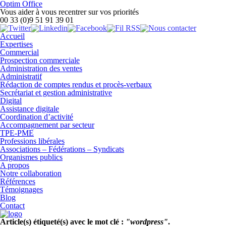
Optim Office
Vous aider à vous recentrer sur vos priorités
00 33 (0)9 51 91 39 01
Accueil
Expertises
Commercial
Prospection commerciale
Administration des ventes
Administratif
Rédaction de comptes rendus et procès-verbaux
Secrétariat et gestion administrative
Digital
Assistance digitale
Coordination d’activité
Accompagnement par secteur
TPE-PME
Professions libérales
Associations – Fédérations – Syndicats
Organismes publics
A propos
Notre collaboration
Références
Témoignages
Blog
Contact
Article(s) étiqueté(s) avec le mot clé :
"wordpress"
.