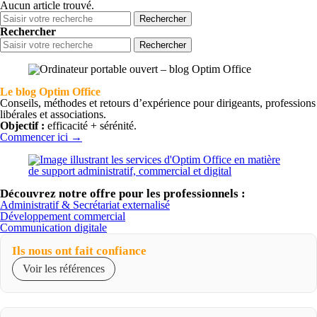
Aucun article trouvé.
Rechercher
pour
Rechercher
:
Rechercher
pour
:
Le blog Optim Office
Conseils, méthodes et retours d’expérience pour dirigeants, professions
libérales et associations.
Objectif :
efficacité + sérénité.
Commencer ici →
Découvrez notre offre pour les professionnels :
Administratif & Secrétariat externalisé
Développement commercial
Communication digitale
Ils nous ont fait confiance
Voir les références