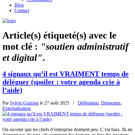
Blog
Contact
Article(s) étiqueté(s) avec le
mot clé :
"soutien administratif
et digital"
.
4 signaux qu’il est VRAIMENT temps de
déléguer (spoiler : votre agenda crie à
l’aide)
Par
Sylvie Guiziou
le
27 août 2025
/
Délégation
,
Dirigeants
,
Externalisation
On raconte que les chefs d’entreprise dorment peu. C’est faux. Ils ne
dorment pas du tout : ils comptent des factures au lieu des moutons.