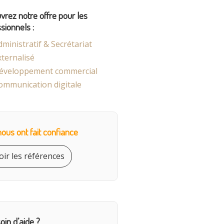
rez notre offre pour les
sionnels :
dministratif & Secrétariat
xternalisé
éveloppement commercial
ommunication digitale
 nous ont fait confiance
oir les références
oin d’aide ?