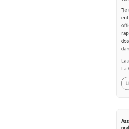
"Je
ent
off
rap
dos
dan
Lau
La 
L
Ass
pra