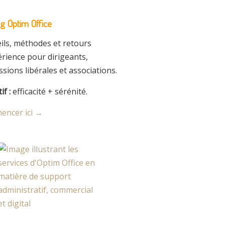
og Optim Office
ils, méthodes et retours
érience pour dirigeants,
sions libérales et associations.
if :
efficacité + sérénité.
ncer ici →