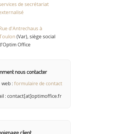
Rue d'Antrechaus à
Toulon
(Var), siège social
d'Optim Office
ment nous contacter
e web :
formulaire de contact
il : contact[at]optimoffice.fr
oignage client