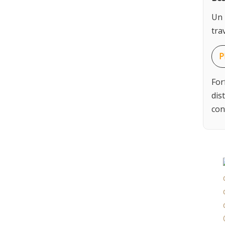
Un 
trav
P
For
dis
con