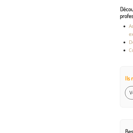
Découv
profes
A
e
D
C
Ils
V
Bes