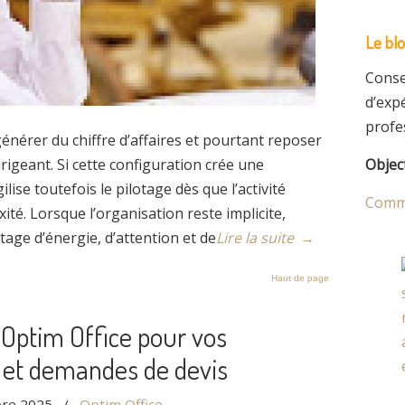
Le bl
Conse
d’exp
profes
générer du chiffre d’affaires et pourtant reposer
igeant. Si cette configuration crée une
Object
ilise toutefois le pilotage dès que l’activité
Comme
é. Lorsque l’organisation reste implicite,
age d’énergie, d’attention et de
Lire la suite
→
Haut de page
Optim Office pour vos
 et demandes de devis
re 2025
/
Optim Office