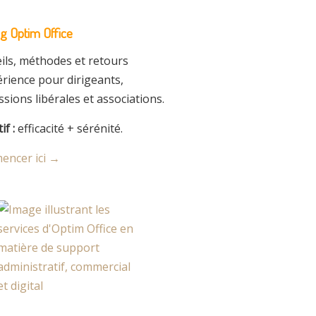
og Optim Office
ils, méthodes et retours
érience pour dirigeants,
sions libérales et associations.
if :
efficacité + sérénité.
ncer ici →