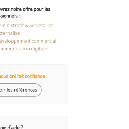
rez notre offre pour les
sionnels :
dministratif & Secrétariat
xternalisé
éveloppement commercial
ommunication digitale
 nous ont fait confiance
oir les références
oin d’aide ?