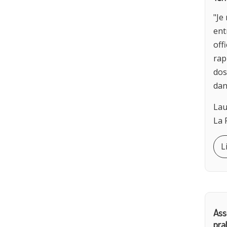
"Je
ent
off
rap
dos
dan
Lau
La 
L
Ass
pra