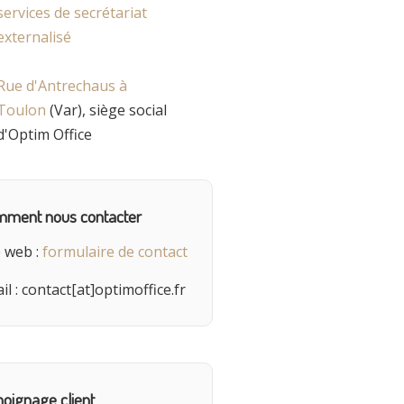
Rue d'Antrechaus à
Toulon
(Var), siège social
d'Optim Office
ment nous contacter
e web :
formulaire de contact
il : contact[at]optimoffice.fr
oignage client