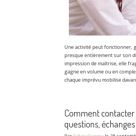
Une activité peut fonctionner, 
presque entièrement sur son dir
impression de maîtrise, elle frag
gagne en volume ou en complexit
chaque imprévu mobilise davant
Comment contacter 
questions, échanges
Par
Sylvie Guiziou
le
28 septemb