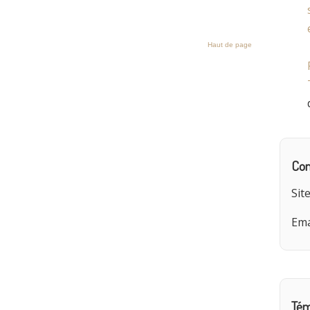
Haut de page
Com
Sit
Ema
Tém